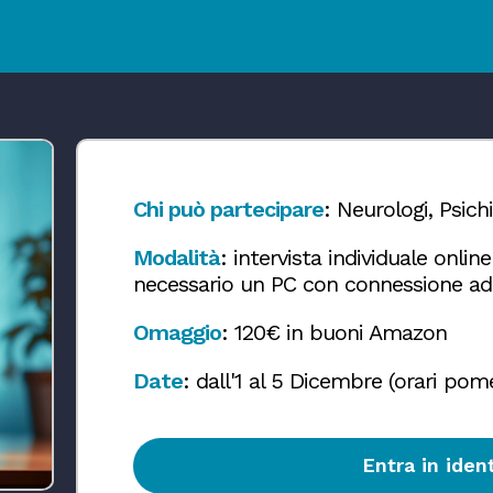
Chi può partecipare
: Neurologi, Psich
Modalità
: intervista individuale onlin
necessario un PC con connessione ad
Omaggio
: 120€ in buoni Amazon
Date
: dall'1 al 5 Dicembre (orari pome
Entra in ide