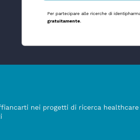
Per partecipare alle ricerche di identiphar
gratuitamente
.
iancarti nei progetti di ricerca healthcare
i