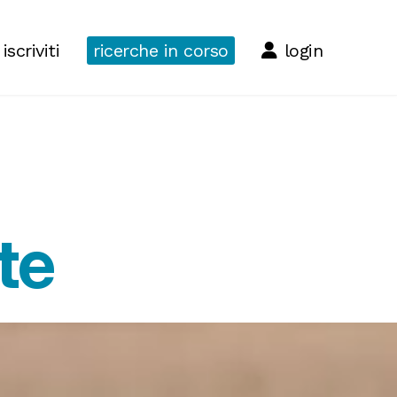
iscriviti
ricerche in corso
login
te