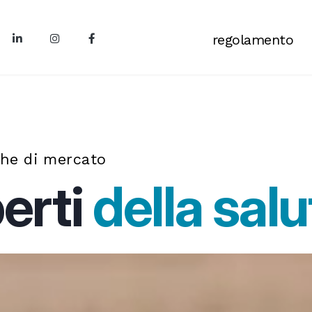
regolamento
che di mercato
perti
della salu